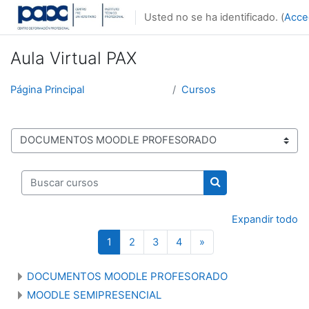
Salta al contenido principal
Usted no se ha identificado. (
Acce
Aula Virtual PAX
Página Principal
Cursos
Categorías
Buscar cursos
Buscar cursos
Expandir todo
(actual)
Siguiente página
1
2
3
4
»
DOCUMENTOS MOODLE PROFESORADO
MOODLE SEMIPRESENCIAL