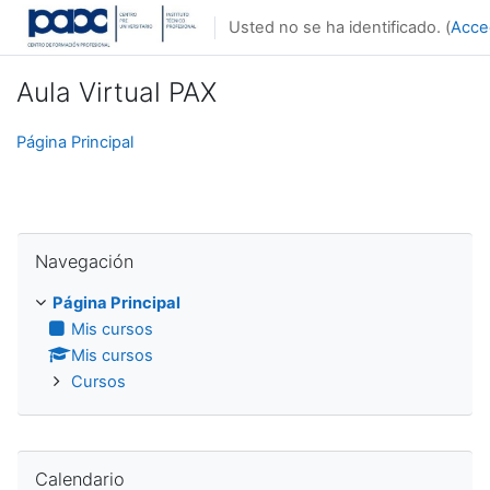
Salta al contenido principal
Usted no se ha identificado. (
Acce
Aula Virtual PAX
Página Principal
Salta Navegación
Navegación
Página Principal
Mis cursos
Mis cursos
Cursos
Salta Calendario
Calendario