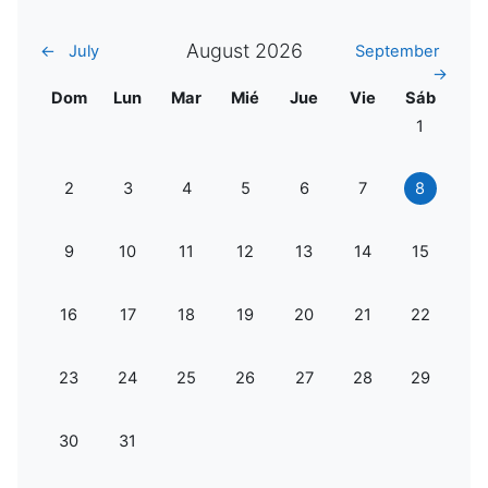
August 2026
←
July
September
→
Domingo
Lunes
Martes
Miércoles
Jueves
Viernes
Sábado
Dom
Lun
Mar
Mié
Jue
Vie
Sáb
Sin eventos
1
Sin eventos, Sunday, 2 August
Sin eventos, Monday, 3 August
Sin eventos, Tuesday, 4 August
Sin eventos, Wednesday, 5 Augus
Sin eventos, Thursday, 6 
Sin eventos, Frida
Sin evento
2
3
4
5
6
7
8
Sin eventos, Sunday, 9 August
Sin eventos, Monday, 10 August
Sin eventos, Tuesday, 11 August
Sin eventos, Wednesday, 12 Augu
Sin eventos, Thursday, 13
Sin eventos, Frida
Sin evento
9
10
11
12
13
14
15
Sin eventos, Sunday, 16 August
Sin eventos, Monday, 17 August
Sin eventos, Tuesday, 18 August
Sin eventos, Wednesday, 19 Augu
Sin eventos, Thursday, 20
Sin eventos, Frida
Sin evento
16
17
18
19
20
21
22
Sin eventos, Sunday, 23 August
Sin eventos, Monday, 24 August
Sin eventos, Tuesday, 25 August
Sin eventos, Wednesday, 26 Augu
Sin eventos, Thursday, 27
Sin eventos, Frida
Sin evento
23
24
25
26
27
28
29
Sin eventos, Sunday, 30 August
Sin eventos, Monday, 31 August
30
31