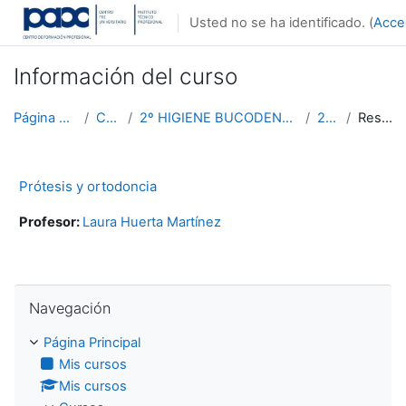
Salta al contenido principal
Usted no se ha identificado. (
Acce
Información del curso
Página Principal
Cursos
2º HIGIENE BUCODENTAL PRESENCIAL
2HB.6
Resumen
Prótesis y ortodoncia
Profesor:
Laura Huerta Martínez
Salta Navegación
Navegación
Página Principal
Mis cursos
Mis cursos