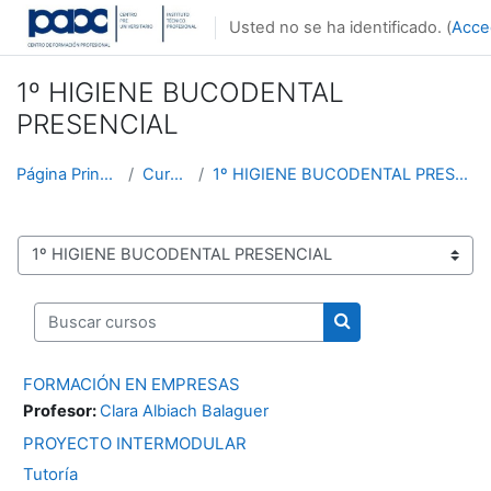
Salta al contenido principal
Usted no se ha identificado. (
Acce
1º HIGIENE BUCODENTAL
PRESENCIAL
Página Principal
Cursos
1º HIGIENE BUCODENTAL PRESENCIAL
Categorías
Buscar cursos
Buscar cursos
FORMACIÓN EN EMPRESAS
Profesor:
Clara Albiach Balaguer
PROYECTO INTERMODULAR
Tutoría