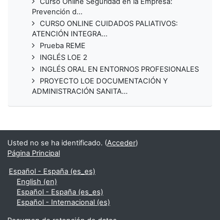
Curso Online Seguridad en la Empresa:
Prevención d...
CURSO ONLINE CUIDADOS PALIATIVOS:
ATENCIÓN INTEGRA...
Prueba REME
INGLÉS LOE 2
INGLÉS ORAL EN ENTORNOS PROFESIONALES
PROYECTO LOE DOCUMENTACIÓN Y
ADMINISTRACIÓN SANITA...
Usted no se ha identificado. (
Acceder
)
Página Principal
Español - España ‎(es_es)‎
English ‎(en)‎
Español - España ‎(es_es)‎
Español - Internacional ‎(es)‎